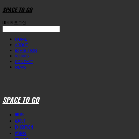
SPACE TO GO
LOG IN
로그인
HOME
ABOUT
EXHIBITION
WORKS
CONTACT
NEWS
SPACE TO GO
HOME
ABOUT
EXHIBITION
WORKS