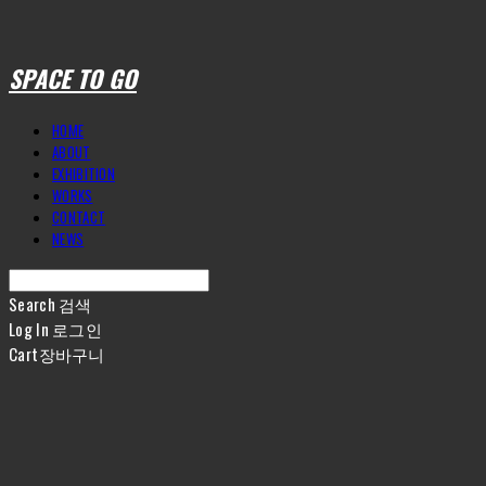
SPACE TO GO
HOME
ABOUT
EXHIBITION
WORKS
CONTACT
NEWS
Search
검색
Log In
로그인
Cart
장바구니