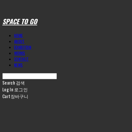
SPACE TO GO
HOME
ABOUT
EXHIBITION
WORKS
CONTACT
NEWS
Search
검색
Log In
로그인
Cart
장바구니