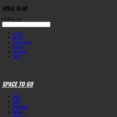
SPACE TO GO
LOG IN
로그인
HOME
ABOUT
EXHIBITION
WORKS
CONTACT
NEWS
SPACE TO GO
HOME
ABOUT
EXHIBITION
WORKS